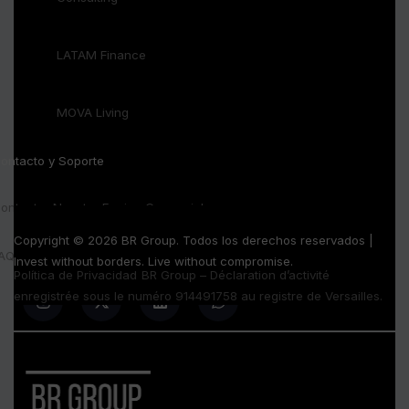
LATAM Finance
MOVA Living
ontacto y Soporte
ontactar Nuestro Equipo Comercial
Copyright © 2026 BR Group. Todos los derechos reservados |
AQ Inversores
Invest without borders. Live without compromise.
Política de Privacidad
BR Group – Déclaration d’activité
enregistrée sous le numéro 914491758 au registre de Versailles.