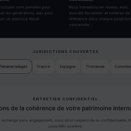
ructures sont pensées pour
Nous travaillons en réseau avec
ser les générations, pas pour
avocats fiscalistes et notaires de
ser un exercice fiscal.
référence dans chaque juridictio
concernée.
JURIDICTIONS COUVERTES
Panama (siège)
France
Espagne
Thaïlande
Colombi
ENTRETIEN CONFIDENTIEL
ons de la cohérence de votre patrimoine interna
 échange sans engagement, sous strict respect de la confidentialité.
sous 48h ouvrées.