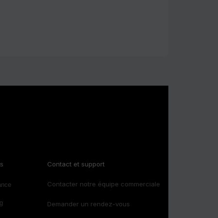
Contact et support
és
Contacter notre équipe commerciale
ance
g
Demander un rendez-vous