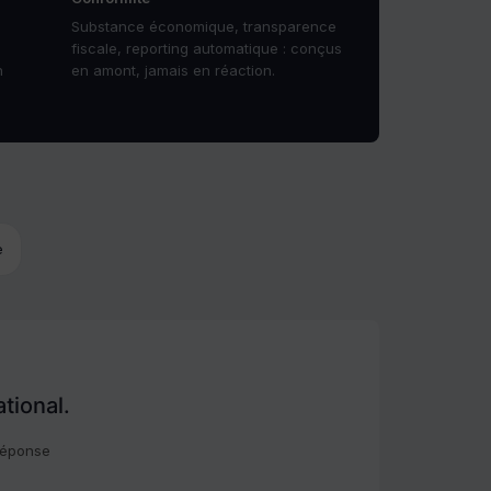
Substance économique, transparence
fiscale, reporting automatique : conçus
n
en amont, jamais en réaction.
e
tional.
 Réponse