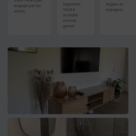
Vous n’êtes pas
logement,
anglais et
engagé par les
VISALE
espagnol.
autres.
accepté
comme
garant.