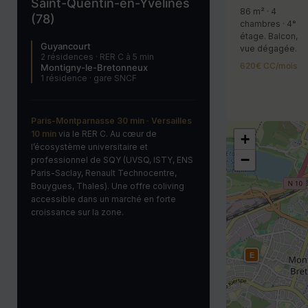
Saint-Quentin-en-Yvelines
86 m² · 4
(78)
chambres · 4ᵉ
étage. Balcon,
Guyancourt
vue dégagée.
2 résidences · RER C à 5 min
620€ CC/mois
Montigny-le-Bretonneux
1 résidence · gare SNCF
Paris-Montparnasse 30 min · Versailles
10 min
via le RER C. Au cœur de
+
l’écosystème universitaire et
−
professionnel de SQY (UVSQ, ISTY, ENS
Paris-Saclay, Renault Technocentre,
Bouygues, Thales). Une offre coliving
accessible dans un marché en forte
croissance sur la zone.
E