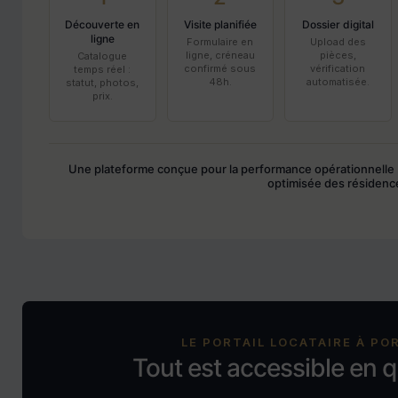
Découverte en
Visite planifiée
Dossier digital
ligne
Formulaire en
Upload des
ligne, créneau
pièces,
Catalogue
confirmé sous
vérification
temps réel :
48h.
automatisée.
statut, photos,
prix.
Une plateforme conçue pour la performance opérationnelle
optimisée des résidenc
LE PORTAIL LOCATAIRE À PO
Tout est accessible en q