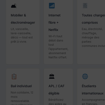
🛋
Mobilier &
Internet
Toutes charge
électroménager
fibre +
comprises
Lit, vaisselle,
Eau, électricité,
Netflix
lave-vaisselle,
chauffage,
Wi-Fi haut
déco — tout est
ménage des
débit dans
prêt à vivre.
parties
tout
communes inclu
l’appartement,
abonnement
Netflix offert.
🏛
Bail individuel
APL / CAF
Étudiants
Non solidaire, 12
éligible
internationaux
mois
Bénéficiez
Accompagneme
renouvelable.
des aides au
en français,