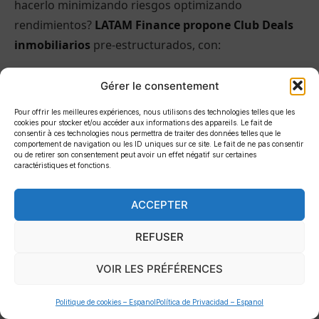
hacerlo minimizando riesgos optimizando
rendimientos?
LATAM Finance propone Club Deals
inmobiliarios
pre-estructurados, con:
Due diligence completa (promotor, bien, zona)
Gérer le consentement
SPV profesional optimizada fiscalmente
Pour offrir les meilleures expériences, nous utilisons des technologies telles que les
cookies pour stocker et/ou accéder aux informations des appareils. Le fait de
Gestión patrimonial MOVA Living
consentir à ces technologies nous permettra de traiter des données telles que le
comportement de navigation ou les ID uniques sur ce site. Le fait de ne pas consentir
Rendimientos objetivo 8-12% neto
ou de retirer son consentement peut avoir un effet négatif sur certaines
caractéristiques et fonctions.
Transparencia total (reportes mensuales,
acceso portal)
ACCEPTER
Montos partir €100 000
REFUSER
Descubra oportunidades actuales
VOIR LES PRÉFÉRENCES
app.latam.finance
o consulte nuestros One-Pagers:
Politique de cookies – Espanol
Política de Privacidad – Espanol
PH Novolux – Costa del Este